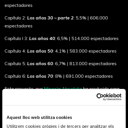
espectadores
Capítulo 2:
Los años 30 – parte 2
: 5,5% | 606.000
espectadores
Capítulo l 3:
Los años 40
: 6,5% | 514.000 espectadores
Capítulo 4:
Los años 50
: 4,1% | 583.000 espectadores
Capítulo 5:
Los años 60
: 6,7% | 813.000 espectadores
Capítulo 6:
Los años 70
: 8% | 691.000 espectadores
Este proyecto, que
Minoria Absoluta
ha producido para
RTVE, es una ambiciosa producción de 6 capítulos de 1
hora de duración cada uno de ellos, que retrata el siglo XX
como nunca se había visto hasta ahora, a todo color. A
Aquest lloc web utilitza cookies
través de un procesos de coloreado se pueden ver
Utilitzem cookies pròpies i de tercers per analitzar els