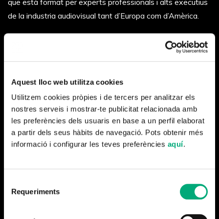
que està format per experts professionals i alts executius
de la industria audiovisual tant d’Europa com d’Amèrica.
L’altra projecte seleccionat és
Marcados de rojo
una mini
sèrie de ficció que serà presentada dins la categoria
Pitch
Copro Series
, que convoca les sèries de ficció de
pressupost “estandard”.
Aquest lloc web utilitza cookies
Utilitzem cookies pròpies i de tercers per analitzar els
Ambdós projectes es presentaran durant la celebració del
nostres serveis i mostrar-te publicitat relacionada amb
mercat que tindrà lloc a Toledo del 26 al 29 de juny.
les preferències dels usuaris en base a un perfil elaborat
a partir dels seus hàbits de navegació. Pots obtenir més
informació i configurar les teves preferències
aquí
.
Selecció
Requeriments
de
consentiment