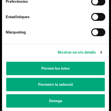
Preferències
Més notícies
Estadístiques
Màrqueting
Mostrar-ne els detalls
Permet-les totes
Tanquem temporada
Llegeix-ne més
Permetre la selecció
Denega