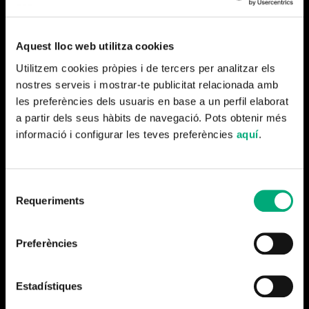
veure 78 programes de mitjans de comunicació públics
provinents de 23 països.
Aquest lloc web utilitza cookies
Èpic Nails
està disponible a la plataforma
3cat
des del
Utilitzem cookies pròpies i de tercers per analitzar els
passat mes de febrer.
nostres serveis i mostrar-te publicitat relacionada amb
les preferències dels usuaris en base a un perfil elaborat
a partir dels seus hàbits de navegació. Pots obtenir més
informació i configurar les teves preferències
aquí
.
Més notícies
Selecció
Requeriments
de
consentiment
Preferències
Estadístiques