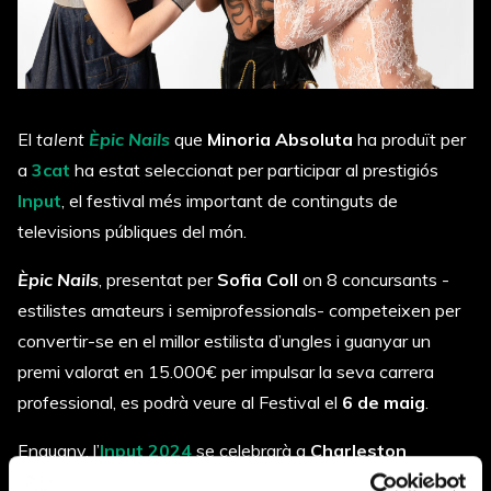
El
talent
Èpic Nails
que
Minoria Absoluta
ha produït per
a
3cat
ha estat seleccionat per participar al prestigiós
Input
, el festival més important de continguts de
televisions públiques del món.
Èpic Nails
, presentat per
Sofia Coll
on 8 concursants -
estilistes amateurs i semiprofessionals- competeixen per
convertir-se en el millor estilista d’ungles i guanyar un
premi valorat en 15.000€ per impulsar la seva carrera
professional, es podrà veure al Festival el
6 de maig
.
Enguany, l’
Input 2024
se celebrarà a
Charleston
(Carolina del Sud)
a partir del 5 de maig. Allà s’hi podran