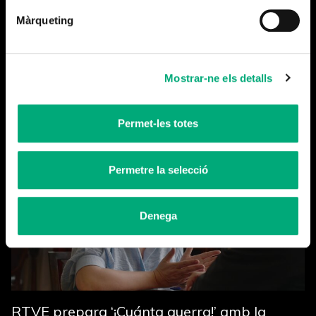
Màrqueting
Tanquem temporada
Mostrar-ne els detalls
Llegeix-ne més
Permet-les totes
Permetre la selecció
Denega
RTVE prepara ‘¡Cuánta guerra!’ amb la