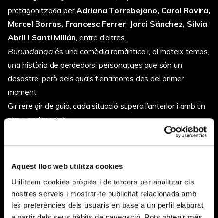
protagonitzada per
Adriana Torrebejano, Carol Rovira,
Marcel Borràs, Francesc Ferrer, Jordi Sánchez, Sílvia
Abril i Santi Millán
, entre d’altres.
Burundanga
és una comèdia romàntica i, al mateix temps,
una història de perdedors: personatges que són un
desastre, però dels quals t’enamores des del primer
moment.
Gir rere gir de guió, cada situació supera l’anterior i amb un
ritme endimoniat.
Sinopsi
La Berta descobreix que està embarassada i no sap què
Aquest lloc web utilitza cookies
fer, perquè dubta de l’amor de la seva parella, en Manel.
Aconsellada per la seva amiga Sílvia, decideix administrar-
Utilitzem cookies pròpies i de tercers per analitzar els
nostres serveis i mostrar-te publicitat relacionada amb
li
burundanga
, la “droga de la veritat”. Quan li fa efecte,
les preferències dels usuaris en base a un perfil elaborat
en Manel confirma que està enamorat d’ella, però també
a partir dels seus hàbits de navegació. Pots obtenir més