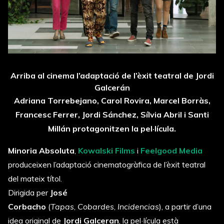
Arriba al cinema l’adaptació de l’èxit teatral de Jordi
Galcerán
Adriana Torrebejano, Carol Rovira, Marcel Borràs,
Francesc Ferrer, Jordi Sánchez, Sílvia Abril i Santi
Millán
protagonitzen la pel·lícula.
Minoria Absoluta
,
Kowalski Films
i
Feelgood Media
produceixen l’adaptació cinematogràfica de l’èxit teatral
del mateix títol.
Dirigida per
José
Corbacho
(
Tapas
,
Cobardes
,
Incidencias
), a partir d’una
idea original de
Jordi Galceran
, la pel·lícula està