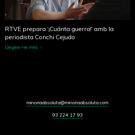
RTVE prepara ‘¡Cuánta guerra!’ amb la
periodista Conchi Cejudo
Llegeix-ne més
minoriaabsoluta@minoriaabsoluta.com
93 224 17 93