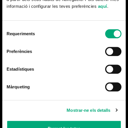
confessa una cosa molt més inesperada:
forma part
informació i configurar les teves preferències
aquí
.
d’un comandament d’ETA
.
Amb l’adaptació cinematogràfica de
Burundanga
,
José
Selecció
Corbacho
realitza “una comèdia clàssica en què vol
Requeriments
de
mantenir i respectar al màxim el ritme i els excepcionals
consentiment
diàlegs de l’original teatral”.
Preferències
El rodatge de la pel·lícula transcorre en diverses
localitzacions del
Barcelonès
i el
Maresme
.
Estadístiques
Màrqueting
Més notícies
Mostrar-ne els detalls