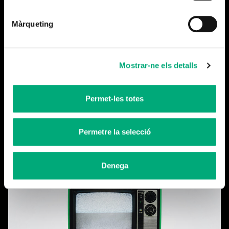
Color: Aline Biz
Màrqueting
Narració: Cesc Martínez
Mescles d’audio: RecLab
Mostrar-ne els detalls
Permet-les totes
Permetre la selecció
Més notícies
Denega