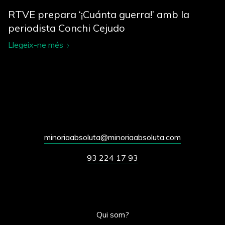
RTVE prepara ‘¡Cuánta guerra!’ amb la
periodista Conchi Cejudo
Llegeix-ne més
minoriaabsoluta@minoriaabsoluta.com
93 224 17 93
Qui som?