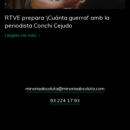
RTVE prepara ‘¡Cuánta guerra!’ amb la
periodista Conchi Cejudo
Llegeix-ne més
minoriaabsoluta@minoriaabsoluta.com
93 224 17 93