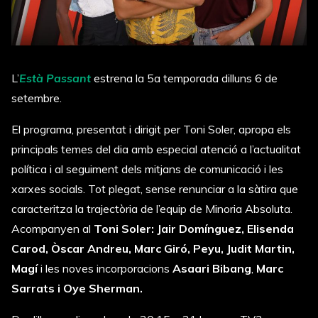
L’
Està Passant
estrena la 5a temporada dilluns 6 de
setembre.
El programa, presentat i dirigit per Toni Soler, apropa els
principals temes del dia amb especial atenció a l’actualitat
política i al seguiment dels mitjans de comunicació i les
xarxes socials. Tot plegat, sense renunciar a la sàtira que
caracteritza la trajectòria de l’equip de Minoria Absoluta.
Acompanyen al
Toni Soler: Jair Domínguez, Elisenda
Carod, Òscar Andreu, Marc Giró, Peyu, Judit Martin,
Magí
i les noves incorporacions
Asaari Bibang
,
Marc
Sarrats i Oye Sherman.