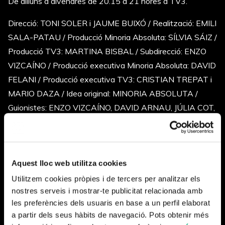
De dilluns a divendres de 20.15 a 21 hores a TV3.
Direcció: TONI SOLER i JAUME BUIXÓ / Realització: EMILI
SALA-PATAU / Producció Minoria Absoluta: SÍLVIA SÁIZ /
Producció TV3: MARTINA BISBAL / Subdirecció: ENZO
VIZCAÍNO / Producció executiva Minoria Absoluta: DAVID
FELANI / Producció executiva TV3: CRISTIAN TREPAT i
MARIO DAZA / Idea original: MINORIA ABSOLUTA /
Guionistes: ENZO VIZCAÍNO, DAVID ARNAU, JÚLIA COT,
FRANCESC FONTRODONA, MAGÍ GARCIA y JAVI
MARTÍN / Cap de redacció: GEMMA VILLAVERDE /
Redacció: HEURA JORDANA., JORDI PALLARÈS i
Aquest lloc web utilitza cookies
MANEL ROIG / Xarxes socials i memes: RAQUEL
HERVÁS / Disseny gràfic: VASAVA / Música original: DANI
Utilitzem cookies pròpies i de tercers per analitzar els
nostres serveis i mostrar-te publicitat relacionada amb
LLAMAS i IGNASI TALTAVULL / Direcció de producció:
les preferències dels usuaris en base a un perfil elaborat
MIREIA GAITÁN / Ajudants de producció: PAU DIRAN i
a partir dels seus hàbits de navegació. Pots obtenir més
ANA ELIAS / Secretària de producció: ESTER NARANJO /