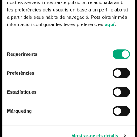
nostres serveis i mostrar-te publicitat relacionada amb
de la seva mort, el 1954.
les preferències dels usuaris en base a un perfil elaborat
a partir dels seus hàbits de navegació. Pots obtenir més
IDEAL, Centre d’Arts Digitals
, confirma amb aquesta
informació i configurar les teves preferències
aquí
.
proposta disruptiva l’avantguarda de les arts digitals per
connectar amb espectadors de totes les edats, després
dels èxits de les experiències dedicades a CLAUDE
Selecció
MONET i GUSTAV KLIMT.
Requeriments
de
consentiment
La llista d’espera per aconseguir les primeres entrades
Preferències
de forma preferent ja està disponible
AQUÍ
Estadístiques
Màrqueting
Mostrar-ne els detalls