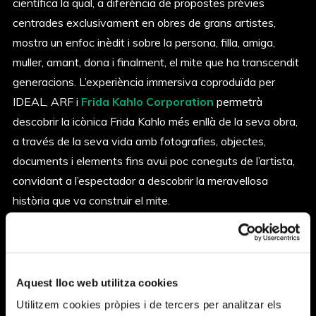
científica la qual, a diferència de propostes prèvies
centrades exclusivament en obres de grans artistes,
mostra un enfoc inèdit i sobre la persona, filla, amiga,
muller, amant, dona i finalment, el mite que ha transcendit
generacions. L’experiència immersiva coproduïda per
IDEAL, ARF i
Frida Kahlo Corporation
permetrà
descobrir la icònica Frida Kahlo més enllà de la seva obra,
a través de la seva vida amb fotografies, objectes,
documents i elements fins avui poc coneguts de l’artista,
convidant a l’espectador a descobrir la meravellosa
història que va construir el mite.
En ple segle XXI, la vida de FRIDA KAHLO atrapa,
sorprèn, sensibilitza i inspira a través dels record i les
anècdotes que desvelen una dona capaç de sobreposar-
Aquest lloc web utilitza cookies
se a les adversitats gràcies a la seva fortalesa, rebel·lia i
Utilitzem cookies pròpies i de tercers per analitzar els
talent. Precisament avui, 13 de juliol, es rememora la data