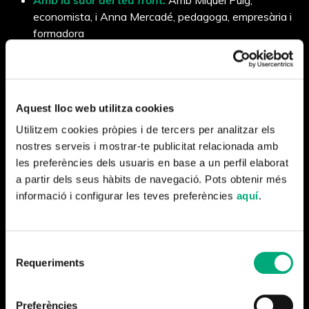
economista, i Anna Mercadé, pedagoga, empresària i
formadora
El camí assolellat:
Amb Sergi Pàmies, escriptor, i Juan
Carlos Ortega, humorista.
Brasília, ciutat del futur:
Amb Yana Marull, periodista
Aquest lloc web utilitza cookies
i autora de llibres sobre medi ambient, i Sandra
Bestraten, arquitecta i professora universitària.
Utilitzem cookies pròpies i de tercers per analitzar els
nostres serveis i mostrar-te publicitat relacionada amb
Ada, nascuda per volar:
Amb Josep M. Ganyet,
les preferències dels usuaris en base a un perfil elaborat
informàtic i professor universitari, i Pep Martorell, físic i
a partir dels seus hàbits de navegació. Pots obtenir més
director del Barcelona Supercomputing Center.
informació i configurar les teves preferències
aquí
.
El segon neolític:
Amb Genís Roca, arqueòleg i Judit
Carrera, politòloga i directora del CCCB.
Algoritmes, la nova servitud voluntària:
Amb
Selecció
Nicolás Franco, responsable del departament
Requeriments
de
d’intel·ligència artificial de Mr. Houston i professor de
consentiment
la Universitat Politècnica de Madrid, i Marta García
Preferències
Aller, periodista i autora de ‘Lo imprevisible. Todo lo