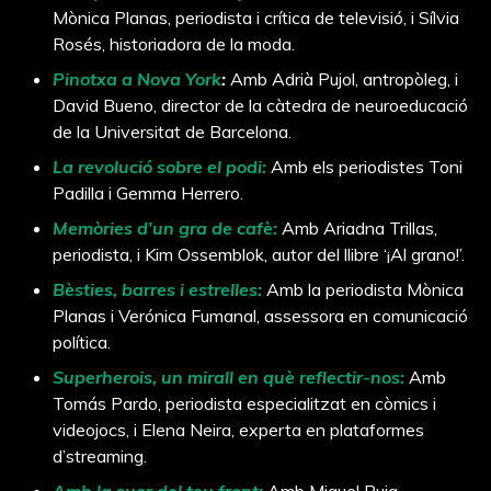
Mònica Planas, periodista i crítica de televisió, i Sílvia
Rosés, historiadora de la moda.
Pinotxa a Nova York
:
Amb Adrià Pujol, antropòleg, i
David Bueno, director de la càtedra de neuroeducació
de la Universitat de Barcelona.
La revolució sobre el podi:
Amb els periodistes Toni
Padilla i Gemma Herrero.
Memòries d’un gra de cafè:
Amb Ariadna Trillas,
periodista, i Kim Ossemblok, autor del llibre ‘¡Al grano!’.
Bèsties, barres i estrelles:
Amb la periodista Mònica
Planas i Verónica Fumanal, assessora en comunicació
política.
Superherois, un mirall en què reflectir-nos:
Amb
Tomás Pardo, periodista especialitzat en còmics i
videojocs, i Elena Neira, experta en plataformes
d’streaming.
Amb la suor del teu front:
Amb Miquel Puig,