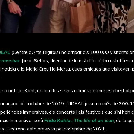
DEAL
(Centre d’Arts Digitals) ha arribat als 100.000 visitants 
immersiva
.
Jordi Sellas
, director de la instal·lació, ha estat l’en
a noticia a la Maria Creu i la Marta, dues amigues que visitaven 
.
a notícia, Klimt, encara les seves últimes setmanes obert al pú
inauguració -l’octubre de 2019-, l’IDEAL ja suma més de
300.00
eriències immersives, els concerts i els festivals que s’hi han c
ència immersiva serà
Frida Kahlo , The life of an icon
, de la qu
s. L’estrena està prevista pel novembre de 2021.