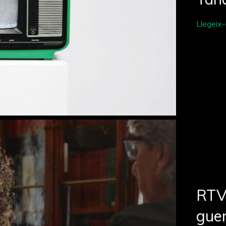
Llegeix
RTV
guer