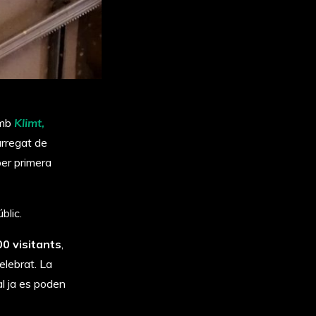
amb
Klimt,
carregat de
per primera
blic.
0 visitants
,
elebrat. La
al ja es poden