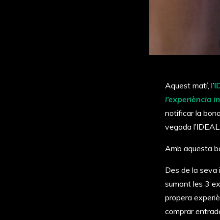
Aquest matí, l’
I
l’experiència 
notificar la bon
vegada l’IDEAL
Amb aquesta bon
Des de la seva 
sumant les 3 exp
propera experi
comprar entrade