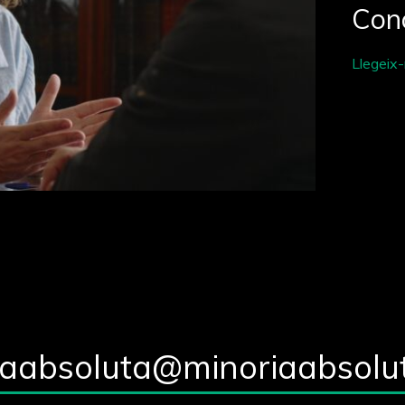
Con
Llegeix
iaabsoluta@minoriaabsolu