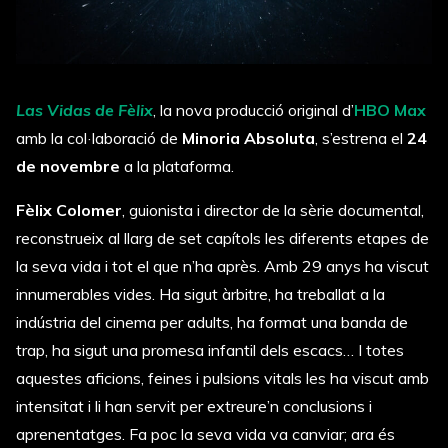
Las Vidas de Fèlix
, la nova producció original d’
HBO Max
amb la col·laboració de
Minoria Absoluta
, s’estrena el
24
de novembre
a la plataforma.
Fèlix Colomer
, guionista i director de la sèrie documental,
reconstrueix al llarg de set capítols les diferents etapes de
la seva vida i tot el que n’ha après. Amb 29 anys ha viscut
innumerables vides. Ha sigut àrbitre, ha treballat a la
indústria del cinema per adults, ha format una banda de
trap, ha sigut una promesa infantil dels escacs… I totes
aquestes aficions, feines i pulsions vitals les ha viscut amb
intensitat i li han servit per extreure’n conclusions i
aprenentatges. Fa poc la seva vida va canviar; ara és