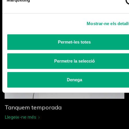
Més notícies
Mostrar-ne els detall
Permet-les totes
Permetre la selecció
Denega
Tanquem temporada
Llegeix-ne més