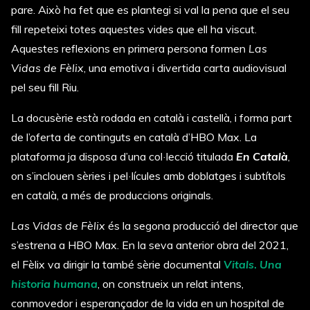
pare. Això ha fet que es plantegi si val la pena que el seu
fill repeteixi totes aquestes vides que ell ha viscut.
Aquestes reflexions en primera persona formen
Las
Vidas de Fèlix
, una emotiva i divertida carta audiovisual
pel seu fill Riu.
La docusèrie està rodada en català i castellà, i forma part
de l’oferta de continguts en català d’HBO Max. La
plataforma ja disposa d’una col·lecció titulada
En Català
,
on s’inclouen sèries i pel·lícules amb doblatges i subtítols
en català, a més de produccions originals.
Las Vidas de Fèlix
és la segona producció del director que
s’estrena a HBO Max. En la seva anterior obra del 2021,
el Fèlix va dirigir la també sèrie documental
Vitals
.
Una
historia humana
,
on construeix un relat intens,
conmovedor i esperançador de la vida en un hospital de