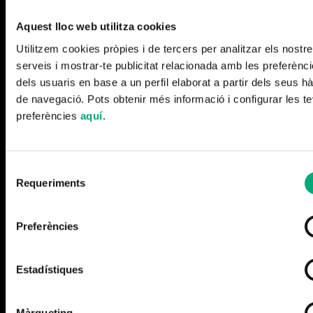
FITXA ARTÍSTICA
Aquest lloc web utilitza cookies
Director: FÈLIX COLOMER i VALLÈS / Director executiu:
Utilitzem cookies pròpies i de tercers per analitzar els nostr
PACO ESCRIBANO / Productor executiu: DAVID FELANI /
serveis i mostrar-te publicitat relacionada amb les preferènc
Directora de producció: MIREIA GAITAN i LUCIA SANCES
dels usuaris en base a un perfil elaborat a partir dels seus hà
/ Cap de producció: SÍLVIA RODRÍGUEZ-ARIAS / Ajudant
de navegació. Pots obtenir més informació i configurar les t
preferències
aquí
.
de producció: PAULA TORRAMILANS QUINTANA /
Director de fotografia: FÈLIX COLOMER i VALLÈS /
Guionista: FÈLIX COLOMER i VALLÈS / Redactor: VICTOR
Selecció
COLOMER MIRALBELL / So directe: JORDI ROSSINYOL i
Requeriments
de
BLAI BARBA SOLIVA / Muntador: GUIU VALLVÉ /
consentiment
Ajudant de muntatge: ARNAU MARTÍNEZ / Muntador de
Preferències
so 5.1.: JORDI CIRBIAN / Compositor musical: JOAQUIM
BADIA / Etalonatge: GUILLEM VENTURA / Grafista:
Estadístiques
JULIA CASTELLVÍ
Màrqueting