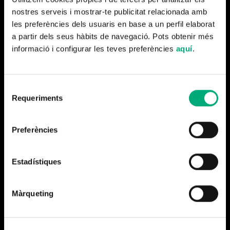
RTVE prepara ‘¡Cuánta guerra!’ amb la
nostres serveis i mostrar-te publicitat relacionada amb
periodista Conchi Cejudo
les preferències dels usuaris en base a un perfil elaborat
a partir dels seus hàbits de navegació. Pots obtenir més
Llegeix-ne més
informació i configurar les teves preferències
aquí
.
Selecció
Requeriments
de
consentiment
Preferències
minoriaabsoluta@minoriaabsoluta.com
93 224 17 93
Estadístiques
Màrqueting
Qui som?