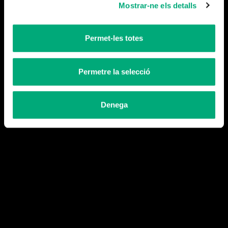
Blog
Mostrar-ne els detalls
Contacte
Permet-les totes
Permetre la selecció
Avís legal i política de privacitat
Denega
Política de cookies