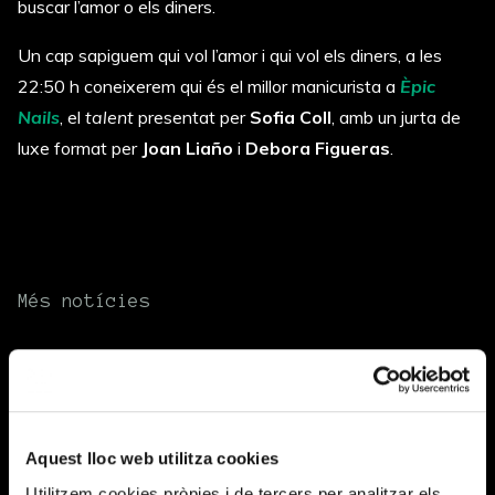
buscar l’amor o els diners.
Un cap sapiguem qui vol l’amor i qui vol els diners, a les
22:50 h coneixerem qui és el millor manicurista a
Èpic
Nails
, el
talent
presentat per
Sofia Coll
, amb un jurta de
luxe format per
Joan Liaño
i
Debora Figueras
.
Més notícies
Tanquem temporada
Llegeix-ne més
Aquest lloc web utilitza cookies
Utilitzem cookies pròpies i de tercers per analitzar els