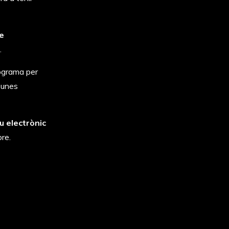
e
t.
rograma per
 unes
u electrònic
bre.