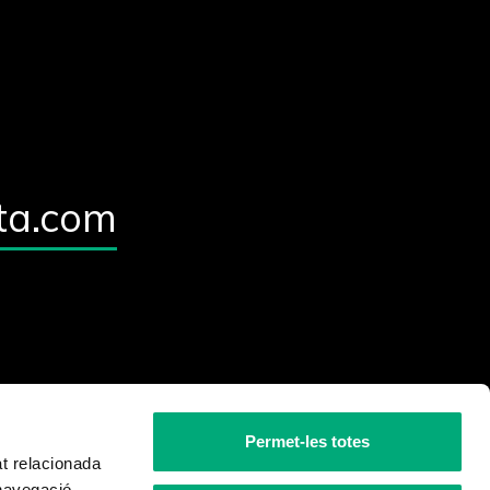
ta.com
Permet-les totes
at relacionada
 navegació.