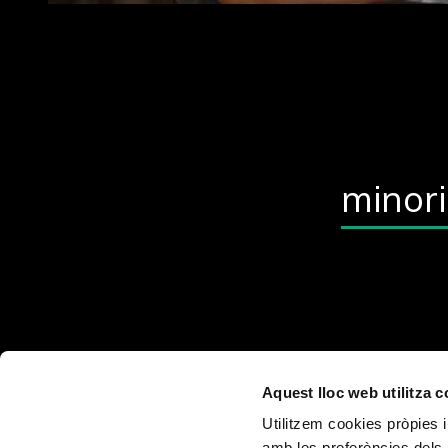
minor
Aquest lloc web utilitza 
Utilitzem cookies pròpies i
amb les preferències dels 