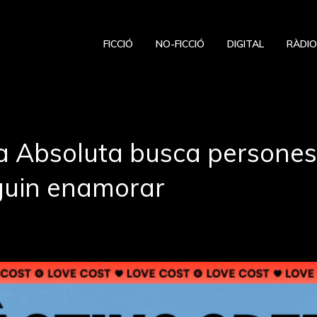
FICCIÓ
NO-FICCIÓ
DIGITAL
RÀDI
a Absoluta busca persones
guin enamorar