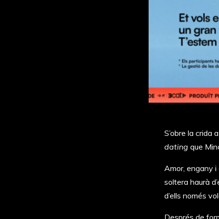
S’obre la crida 
dating
que Mino
Amor, engany i d
soltera haurà d
d’ells només vo
Després de form