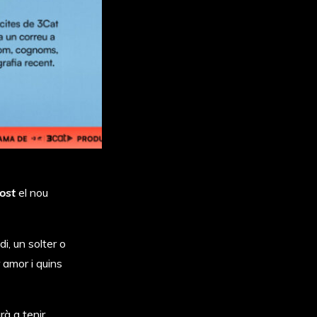
ost
el nou
i, un solter o
 amor i quins
à a tenir