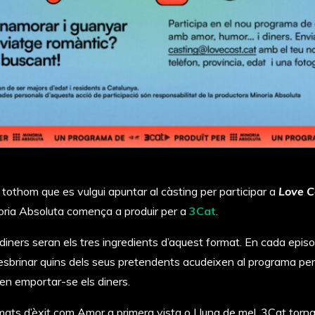
a tothom que es vulgui apuntar al càsting per participar a
Love C
ria Absoluta comença a produir per a
3Cat
.
iners seran els tres ingredients d’aquest format. En cada episod
’esbrinar quins dels seus pretendents acudeixen al programa per
len emportar-se els diners.
ats d’èxit com Amor a primera vista o Lluna de mel, 3Cat tornar