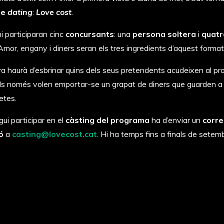
de
dating
:
Love cost
.
i participaran cinc
concursants
: una
persona soltera
i
quatr
 Amor, engany i diners seran els tres ingredients d’aquest forma
tera haurà d’esbrinar quins dels seus pretendents acudeixen al p
ells només volen emportar-se un grapat de diners que guarden a
etes.
ui participar en el
càsting del programa
ha d’enviar un
corre
ó
a
casting@lovecost.cat
. Hi ha temps fins a finals de setem