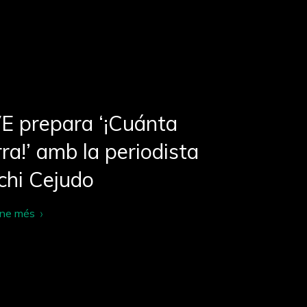
E prepara ‘¡Cuánta
ra!’ amb la periodista
chi Cejudo
-ne més