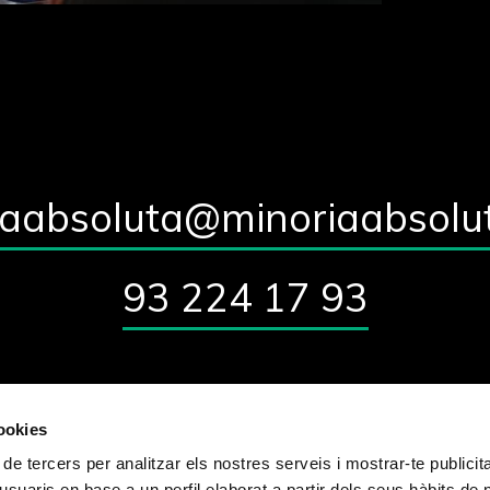
iaabsoluta@minoriaabsolu
93 224 17 93
cookies
Qui som?
Blog
Contacte
 de tercers per analitzar els nostres serveis i mostrar-te publicit
usuaris en base a un perfil elaborat a partir dels seus hàbits de