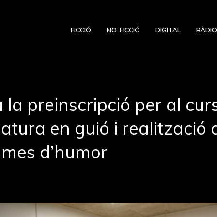
FICCIÓ
NO-FICCIÓ
DIGITAL
RÀDI
 la preinscripció per al cur
atura en guió i realització 
ames d’humor