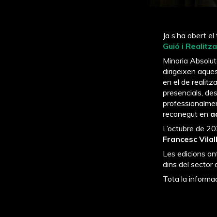
Ja s’ha obert el
Guió i Realitz
Minoria Absolut
dirigeixen aque
en el de realitz
presencials, d
professionalme
reconegut en
aq
L’octubre de 202
Francesc Vila
Les edicions ant
dins del sector d
Tota la informa