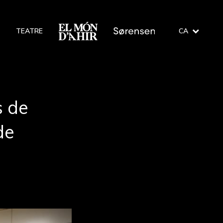
O
TEATRE
CA
s de
de