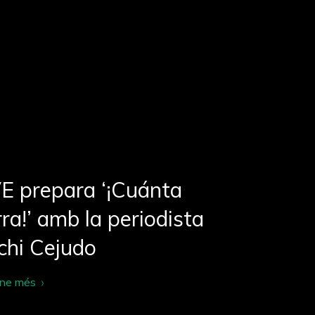
E prepara ‘¡Cuánta
ra!’ amb la periodista
chi Cejudo
-ne més