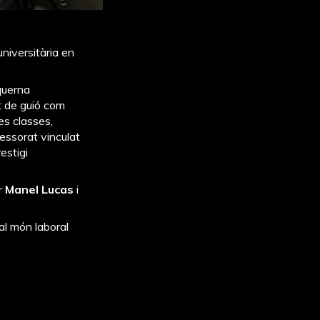
universitària en
nquerna
at de guió com
Les classes,
ssorat vinculat
estigi
er
Manel Lucas
i
 al món laboral