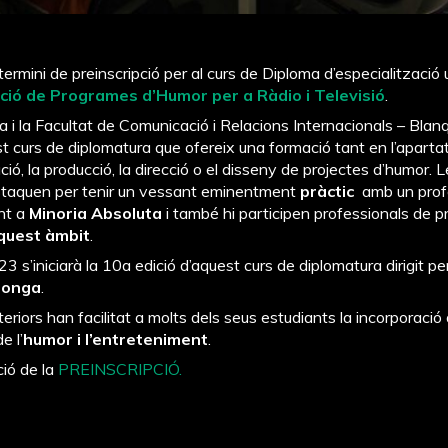
 termini de preinscripció per al curs de Diploma d’especialització 
ació de Programes d’Humor per a Ràdio i Televisió
.
a i la Facultat de Comunicació i Relacions Internacionals – Bla
st curs de diplomatura que ofereix una formació tant en l’apart
ació, la producció, la direcció o el disseny de projectes d’humor. 
estaquen per tenir un vessant eminentment
pràctic
amb un profe
nt a
Minoria Absoluta
i també hi participen professionals de pr
uest àmbit
.
3 s’iniciarà la 10a edició d’aquest curs de diplomatura dirigit p
llonga
.
eriors han facilitat a molts dels seus estudiants la incorporació
e l’
humor i l’entreteniment
.
ció de la
PREINSCRIPCIÓ.