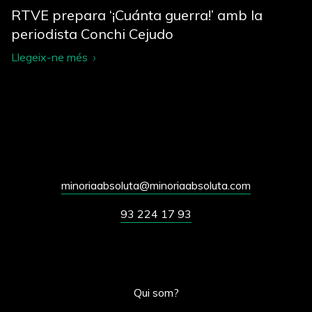
RTVE prepara ‘¡Cuánta guerra!’ amb la
periodista Conchi Cejudo
Llegeix-ne més
minoriaabsoluta@minoriaabsoluta.com
93 224 17 93
Qui som?