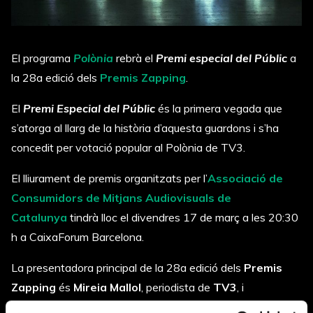
El programa
Polònia
rebrà el
Premi especial del Públic
a
la 28a edició dels
Premis Zapping
.
El
Premi Especial del Públic
és la primera vegada que
s’atorga al llarg de la història d’aquesta guardons i s’ha
concedit per votació popular al Polònia de TV3.
El lliurament de premis organitzats per l’
Associació de
Consumidors de Mitjans Audiovisuals de
Catalunya
tindrà lloc el divendres 17 de març a les 20:30
h a CaixaForum Barcelona.
La presentadora principal de la 28a edició dels
Premis
Zapping
és
Mireia Mallol
, periodista de
TV3
, i
l’acompanyarà l’
Abel Belarre
, estudiant de 2n de