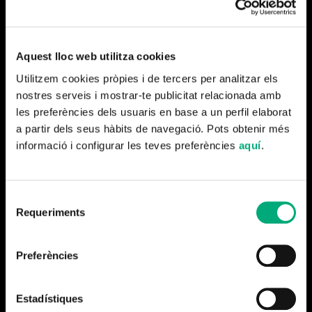
Comunicació Audiovisual de
Blanquerna-Universitat
Ramon Llull (URL)
, guanyador de la
VI edició del
Concurs Jove Presentador@
.
Aquest lloc web utilitza cookies
Utilitzem cookies pròpies i de tercers per analitzar els
Aquest premi arriba pocs dies després que el programa
nostres serveis i mostrar-te publicitat relacionada amb
celebrés el seu 17è aniversari.
les preferències dels usuaris en base a un perfil elaborat
a partir dels seus hàbits de navegació. Pots obtenir més
informació i configurar les teves preferències
aquí
.
Més notícies
Selecció
Requeriments
de
consentiment
Preferències
Estadístiques