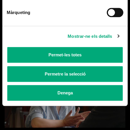
Màrqueting
Mostrar-ne els detalls
Tanquem temporada
Llegeix-ne més
Permet-les totes
Permetre la selecció
Denega