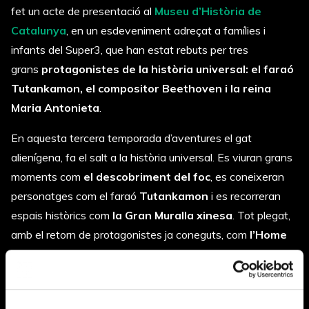
fet un acte de presentació al
Museu d’Història de
Catalunya
, en un esdeveniment adreçat a famílies i
infants del Super3, que han estat rebuts per tres
grans
protagonistes de la història universal: el faraó
Tutankamon, el compositor Beethoven i la reina
Maria Antonieta
.
En aquesta tercera temporada d’aventures el gat
alienígena, fa el salt a la història universal. Es viuran grans
moments com
el descobriment del foc
, es coneixeran
personatges com el faraó
Tutankamon
i es recorreran
espais històrics com
la Gran Muralla xinesa
. Tot plegat,
amb el retorn de protagonistes ja coneguts, com
l’Home
del Temps
,
els Garcia
o
la Costu
, i d’altres de nous que
s’aniran trobant pel camí.
Una temporada més,
Fuet
es manté com un