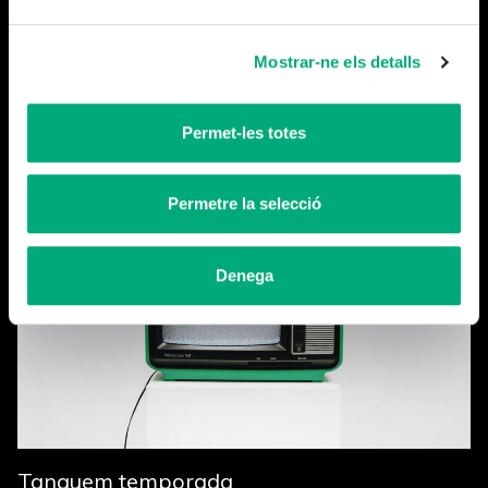
Mostrar-ne els detalls
Permet-les totes
Més notícies
Permetre la selecció
Denega
Tanquem temporada