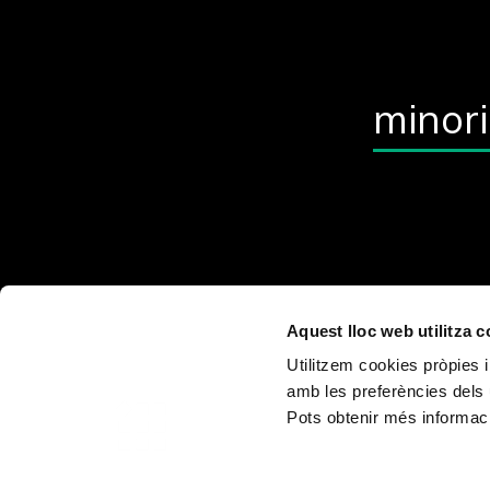
minor
Aquest lloc web utilitza 
Utilitzem cookies pròpies i
amb les preferències dels 
Pots obtenir més informaci