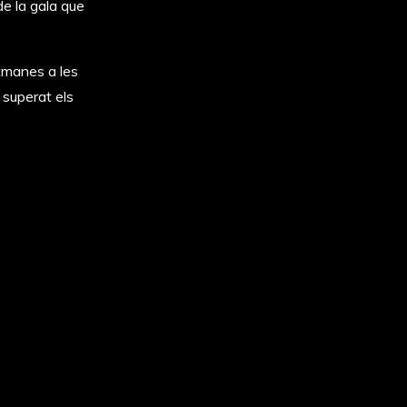
de la gala que
tmanes a les
 superat els