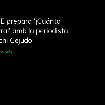
E prepara ‘¡Cuánta
ra!’ amb la periodista
chi Cejudo
-ne més