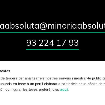
iaabsoluta@minoriaabsolu
93 224 17 93
cookies
Qui som?
Blog
Contacte
 de tercers per analitzar els nostres serveis i mostrar-te publicit
usuaris en base a un perfil elaborat a partir dels seus hàbits de
ó i configurar les teves preferències
aquí
.