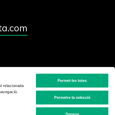
ta.com
Permet-les totes
at relacionada
 navegació.
Permetre la selecció
Denega