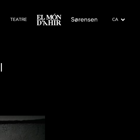
O
TEATRE
CA
l