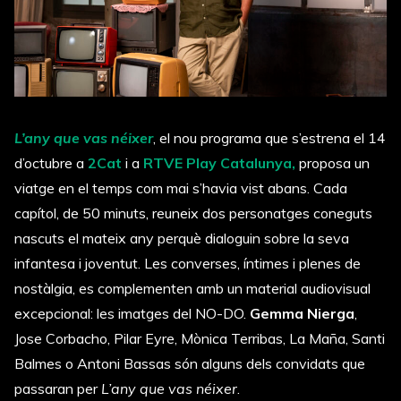
L’any que vas néixer
, el nou programa que s’estrena el 14
d’octubre a
2Cat
i a
RTVE Play Catalunya,
proposa un
viatge en el temps com mai s’havia vist abans. Cada
capítol, de 50 minuts, reuneix dos personatges coneguts
nascuts el mateix any perquè dialoguin sobre la seva
infantesa i joventut. Les converses, íntimes i plenes de
nostàlgia, es complementen amb un material audiovisual
excepcional: les imatges del NO-DO.
Gemma Nierga
,
Jose Corbacho, Pilar Eyre, Mònica Terribas, La Maña, Santi
Balmes o Antoni Bassas són alguns dels convidats que
passaran per
L’any que vas néixer
.