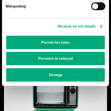
Hernández Trilla, Jaume Maneja / Color: Oriol Carbonell
Màrqueting
/ Grafisme: Sergi Esgleas i Pascual / Mescles de so:
Francesc Gosalves – Reclab
Mostrar-ne els detalls
Permet-les totes
Permetre la selecció
Més notícies
Denega