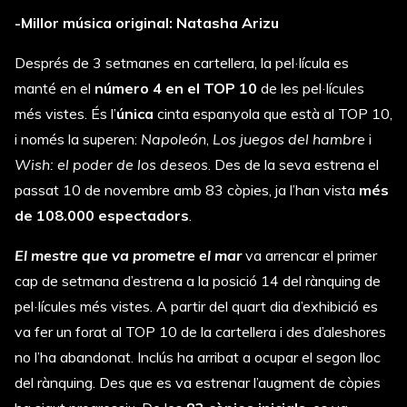
-Millor música original: Natasha Arizu
Després de 3 setmanes en cartellera, la pel·lícula es
manté en el
número 4 en el TOP 10
de les pel·lícules
més vistes. És l’
única
cinta espanyola que està al TOP 10,
i només la superen:
Napoleón
,
Los juegos del hambre
i
Wish: el poder de los deseos
. Des de la seva estrena el
passat 10 de novembre amb 83 còpies, ja l’han vista
més
de 108.000 espectadors
.
El mestre que va prometre el mar
va arrencar el primer
cap de setmana d’estrena a la posició 14 del rànquing de
pel·lícules més vistes. A partir del quart dia d’exhibició es
va fer un forat al TOP 10 de la cartellera i des d’aleshores
no l’ha abandonat. Inclús ha arribat a ocupar el segon lloc
del rànquing. Des que es va estrenar l’augment de còpies