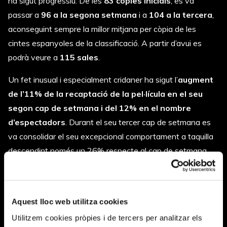
ha sigut progressiu. De les
83 còpies inicials
, es va
passar a
96 a la segona setmana
i a
104 a la tercera
,
aconseguint sempre la millor mitjana per còpia de les
cintes espanyoles de la classificació. A partir d’avui es
podrà veure a
115 sales
.
Un fet inusual i especialment cridaner ha sigut l’
augment
de l’11% de la recaptació de la pel·lícula en el seu
segon cap de setmana i del 12% en el nombre
d’espectadors
. Durant el seu tercer cap de setmana es
va consolidar el seu excepcional comportament a taquilla
descendint només un 26% respecte al cap de setmana
anterior, mentre que les altres pel·lícules descendien per
sobre del 46%.
La pel·lícula va començar el seu camí a la
Setmana
Aquest lloc web utilitza cookies
Internacional de Cine de Valladolid,
SEMINCI
. Va rebre
Utilitzem cookies pròpies i de tercers per analitzar els