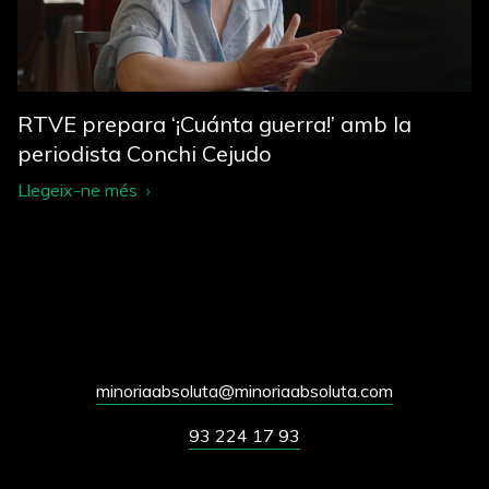
RTVE prepara ‘¡Cuánta guerra!’ amb la
periodista Conchi Cejudo
Llegeix-ne més
minoriaabsoluta@minoriaabsoluta.com
93 224 17 93