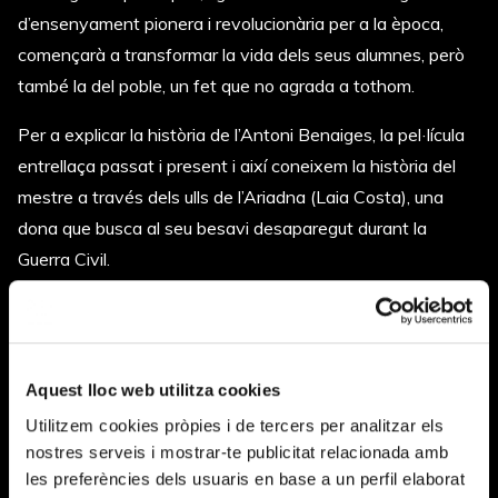
d’ensenyament pionera i revolucionària per a la època,
començarà a transformar la vida dels seus alumnes, però
també la del poble, un fet que no agrada a tothom.
Per a explicar la història de l’Antoni Benaiges, la pel·lícula
entrellaça passat i present i així coneixem la història del
mestre a través dels ulls de l’Ariadna (Laia Costa), una
dona que busca al seu besavi desaparegut durant la
Guerra Civil.
En paraules de
Patricia Font
:
Aquest lloc web utilitza cookies
Hi ha dos relats que interactuen en aquesta
Utilitzem cookies pròpies i de tercers per analitzar els
nostres serveis i mostrar-te publicitat relacionada amb
pel·lícula: el que va passar en el passat té
les preferències dels usuaris en base a un perfil elaborat
ressò en el present en forma de ferida