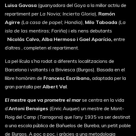
Luisa Gavasa
(guanyadora del Goya a la millor actriu de
repartiment per
La Novia; Incierta Gloria
),
Ramón
Agirre
(La casa de papel; Handia),
Milo Taboada
(La
isla de las mentiras; Fariña)
i els nens debutants
Nicolás Calvo, Alba Hermoso i Gael Aparício,
entre
d’altres , completen el repartiment.
La pel·lícula s’ha rodat a diferents localitzacions de
Barcelona i voltants i a Briviesca (Burgos). Basada en el
llibre homònim de
Francesc Escribano,
adaptada per la
gran pantalla per
Albert Val
.
El mestre que va prometre el mar
se centra en la vida
d’
Antoni Benaiges
(Enric Auquer) un mestre de Mont-
Roig del Camp (Tarragona) que l’any 1935 va ser destinat
a una escola pública de Bañuelos de Bureba, un petit poble
de Burgos. A poc a poc, i gràcies a una metodologia