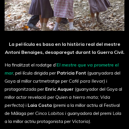
La pel·lícula es basa en la història real del mestre
Antoni Benaiges
, desaparegut durant la Guerra Civil.
Ha finalitzat el rodatge d’
El mestre que va prometre el
mar
, pel·lícula dirigida per
Patricia Font
(guanyadora del
Goya al millor curtmetratge per C
afé para llevar)
i
protagonitzada per
Enric Auquer
(guanyador del Goya al
millor actor revelació per
Quien a hierro mata; Vida
perfecta)
i
Laia Costa
(premi a la millor actriu al Festival
de Málaga per
Cinco Lobitos
i
guanyadora del premi Lola
a la millor actriu protagonista per
Victoria).