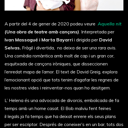
A partir del 4 de gener de 2020 podeu veure
Aquella nit
(Una obra de teatre amb cançons)
. Interpretada per
Ivan Massagué i Marta Bayarri
i dirigida per
David
Selvas.
Fràgil i divertida, no deixa de ser una rara avis.
Una comèdia romàntica amb molt de cap i un gran cor,
esquitxada de cançons iròniques, que disseccionen
l’enredat mapa de l’amor. El text de David Greig, explora
l’emocionant opció que tots tenim d’agafar les regnes de
les nostres vides i reinventar-nos quan ho desitgem.
L’ Helena és una advocada de divorcis, embolicada de fa
temps amb un home casat. El Bob malviu fent feines
il·legals ja fa temps que ha deixat enrere els seus plans
per ser escriptor. Després de coneixer’s en un bar, tots dos