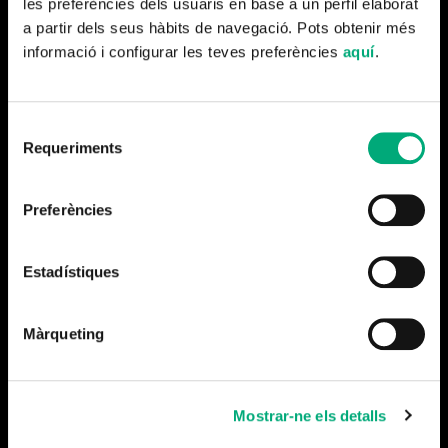
les preferències dels usuaris en base a un perfil elaborat
MASSAGUÉ i MARTA BAYARRI / Músics: AURORA
a partir dels seus hàbits de navegació. Pots obtenir més
BAUZÀ i PERE JOU (TelemannRec.) / Escenografia:
informació i configurar les teves preferències
aquí
.
BLANCA AÑÓN / Il·luminació: MINGO ALBIR / Vestuari:
MARIA ARMENGOL / Caracterització: PAULA AYUSO /
Disseny de so: ROGER ÀBALOS / Arranjaments:
Selecció
Requeriments
telemannRec. / Fotografia: LANDER LARRAÑAGA /
de
consentiment
Vídeo: MAR ORFILA / Disseny Gràfic: JOAN AGUADÉ /
Col·laboració: ANABEL HIMBERNON / Una producció de
Preferències
La Brutal i Minoria Absoluta
Estadístiques
Màrqueting
Mostrar-ne els detalls
Més notícies