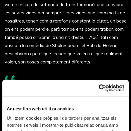
viuran un cap de setmana de transformació, que canviarà
les seves vides per sempre. Unes vides que, com molts de
nosaltres, tenen com a rerefons constant la ciutat, un bosc
on ens podem perdre, però també ens podem trobar, com
també passa a “Somni d’una nit d’estiu”. Aquì, tal i com
passa a la comèdia de Shakespeare, el Bob i la Helena,
descobriran que el que creuen que volen i el que realment
volen, són coses completament diferents.
Fitxa artística
Aquest lloc web utilitza cookies
Dramaturg: DAVID GREIG / Compositor i lletrista:
Utilitzem cookies pròpies i de tercers per analitzar els
GORDON McINTYRE / Direcció: DAVID SELVAS /
nostres serveis i mostrar-te publicitat relacionada amb
Traducció: CRISTINA GENEBAT / Intèrprets: IVAN