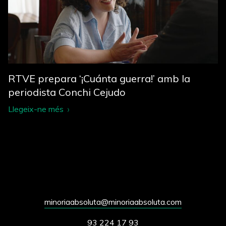
RTVE prepara ‘¡Cuánta guerra!’ amb la
periodista Conchi Cejudo
Llegeix-ne més
minoriaabsoluta@minoriaabsoluta.com
93 224 17 93