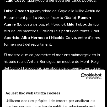
i
Laia Costa
(guanyadora del Goya per
Cinco Lobitos
).
Luisa Gavasa
(guanyadora del Goya a la Millor Actriu de
Repartiment per
La Novia; Incerta Glòria
),
Ramon
Agirre
(La casa de papel; Handia),
Milo Taboada
(La
isla de las mentiras; Fariña)
i els petits debutants
Gael
Aparicio, Alba Hermoso i Nicolás Calvo,
entre d’altres,
formen part del repartiment.
El mestre que va prometre el mar
ens submergeix en la
història real d’Antoni Benaiges, un mestre de Mont-Roig
del Camp (Tarragona), que abans de la Guerra Civil va ser
destinat a l’escola de Bañuelos de Bureba, un petit poble
de Burgos. També és la història d’Ariadna, una dona que
busca les restes del seu besavi desaparegut a la guerra.
Aquest lloc web utilitza cookies
La pel·lícula entrellaça passat i present a través de dues
Utilitzem cookies pròpies i de tercers per analitzar els
trames que construeixen un relat sobre la memòria i la
nostres serveis i mostrar-te publicitat relacionada amb