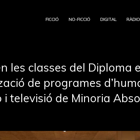
FICCIÓ
NO-FICCIÓ
DIGITAL
RÀDI
ien les classes del Diploma 
ització de programes d’hum
o i televisió de Minoria Abs