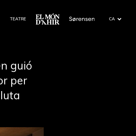
O
TEATRE
CA
en guió
or per
oluta