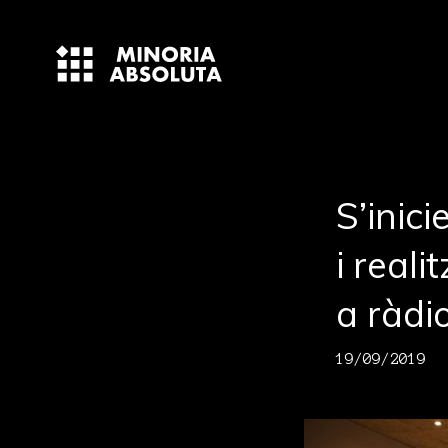
S’inic
i real
a ràdi
19/09/2019