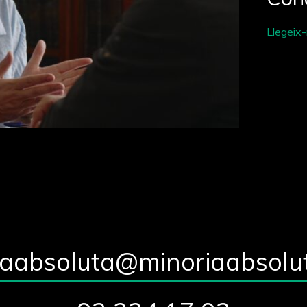
Llegeix
iaabsoluta@minoriaabsolu