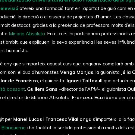
Televisió
ofereix una formació tant en l’apartat de guió com en e
producció, la direcció o el disseny de projectes d’humor. Les class
molt destacat, gràcies a la presència de professors, molts d’ells
nt a
Minoria
Ab
soluta
. En el curs, hi participaran professionals 
st àmbit, que expliquen la seva experiència i les seves influènc
nt humorístic.
sè any que s’imparteix aquest curs que, enguany comptarà amb 
om són: el duo d’humoristes
Venga Monjas
, la guionista
Júlia 
ilar de Francisco
, el guionista
Ignasi Taltavull
que actualment
stà passant
,
Guillem Sans
–director de l’
APM
-, el guionista
Qui
 el director de
Minoria Absoluta
,
Francesc Escribano
per cit
git per
Manel Lucas
i
Francesc Vilallonga
s’imparteix a la fac
e
Blanquerna
i ha facilitat la sortida professional a molts dels e