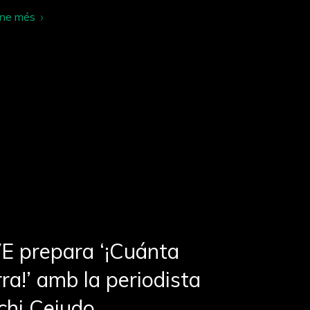
-ne més
E prepara ‘¡Cuánta
ra!’ amb la periodista
chi Cejudo