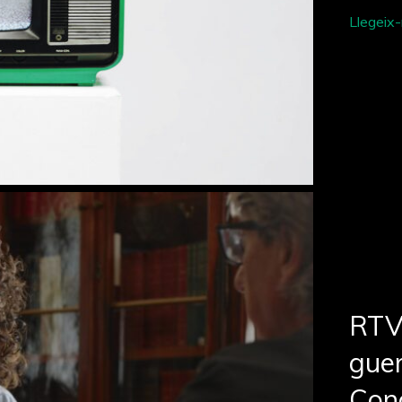
Llegeix
RTV
guer
Con