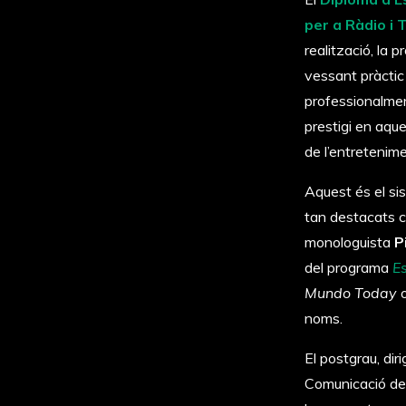
per a Ràdio i 
realització, la 
vessant pràctic 
professionalme
prestigi en aque
de l’entretenime
Aquest és el si
tan destacats c
monologuista
P
del programa
E
Mundo Today
o
noms.
El postgrau, diri
Comunicació d