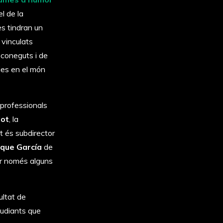
l de la
es tindran un
 vinculats
reconeguts i de
ies en el món
professionals
Cot
, la
 és subdirector
que García
de
ar només alguns
ultat de
studiants que