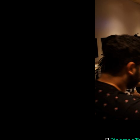
El
Diploma d’Es