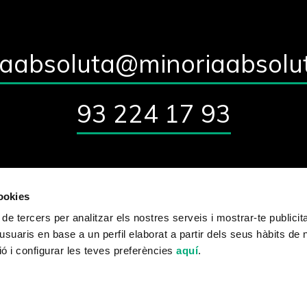
iaabsoluta@minoriaabsolu
93 224 17 93
cookies
Qui som?
Blog
Contacte
 de tercers per analitzar els nostres serveis i mostrar-te publicit
usuaris en base a un perfil elaborat a partir dels seus hàbits de
ó i configurar les teves preferències
aquí
.