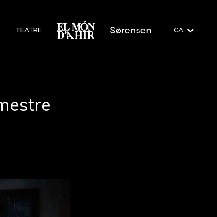
O
TEATRE
CA
mestre