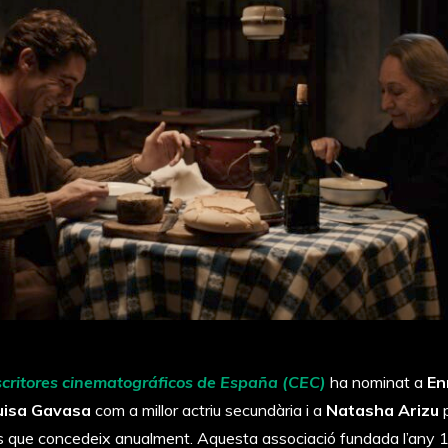
scritores cinematográficos de España (CEC)
ha nominat a
En
Luisa Gavasa
com a millor actriu secundària i a
Natasha Arizu
p
s que concedeix anualment. Aquesta associació fundada l’any 1