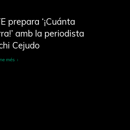
E prepara ‘¡Cuánta
ra!’ amb la periodista
chi Cejudo
-ne més