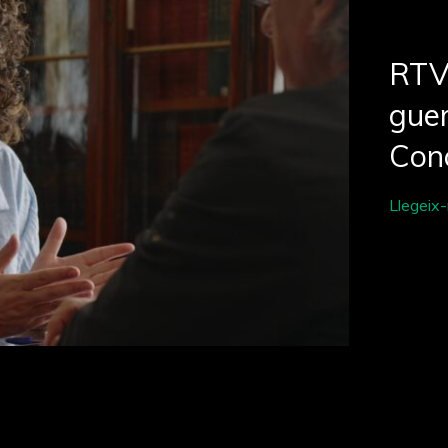
RTV
guer
Con
Llegeix