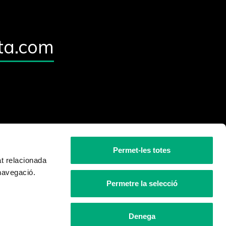
ta.com
Permet-les totes
at relacionada
 navegació.
Permetre la selecció
Denega