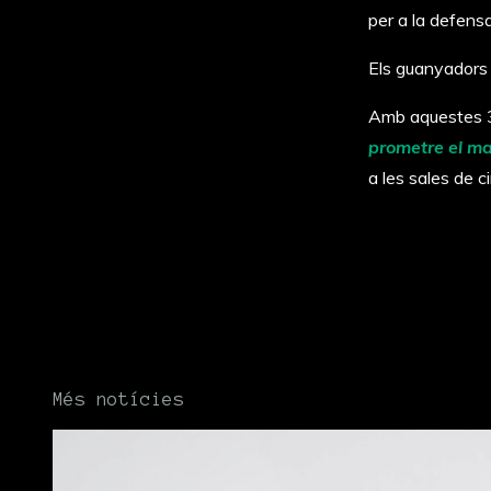
per a la defensa
Els guanyadors 
Amb aquestes 3
prometre el ma
a les sales de c
Més notícies