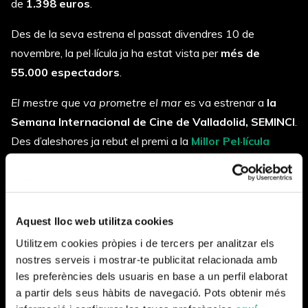
de
1.398 euros
.
Des de la seva estrena el passat divendres 10 de
novembre, la pel·lícula ja ha estat vista per
més de
55.000 espectadors
.
El mestre que va prometre el mar
es va estrenar a
la
Semana Internacional de Cine de Valladolid, SEMINCI
.
Des d’aleshores ja rebut el premi a la
Millor Pel·lícula
Espanyola al Festival Cine por Mujeres
de Madrid i el
premi Especial del Públic
a la quinzena edició del
Festival del Cine y la Palabra, CIBRA
, de Toledo.
També va inaugurar el
Festival MOST
de Vilafranca del
Aquest lloc web utilitza cookies
Penedès.
Utilitzem cookies pròpies i de tercers per analitzar els
nostres serveis i mostrar-te publicitat relacionada amb
El mestre que va prometre el mar
està protagonitzada
les preferències dels usuaris en base a un perfil elaborat
per
Enric Auquer
i
Laia Costa
. Completen l’elenc
Luisa
a partir dels seus hàbits de navegació. Pots obtenir més
Gavasa, Ramón Agirre, Milo Taboada
i els petits