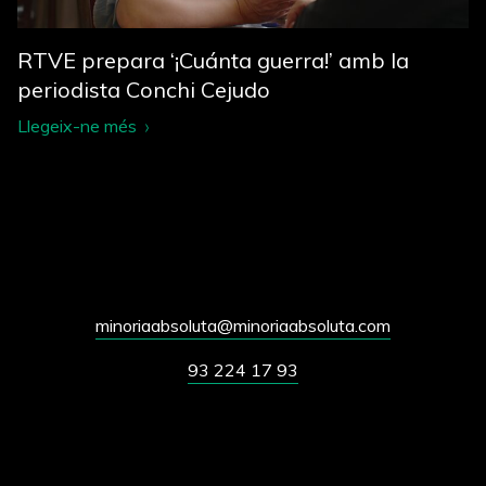
RTVE prepara ‘¡Cuánta guerra!’ amb la
periodista Conchi Cejudo
Llegeix-ne més
minoriaabsoluta@minoriaabsoluta.com
93 224 17 93